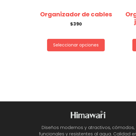
Organizador de cables
Org
$
390
Seleccionar opciones
Diseños modernos y atractivos, cómodos,
funcionales y resistentes al agua. Calidad e