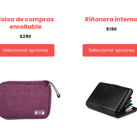
Bolsa de compras
Riñonera intern
enrollable
$
190
$
290
Seleccionar opciones
Seleccionar opciones