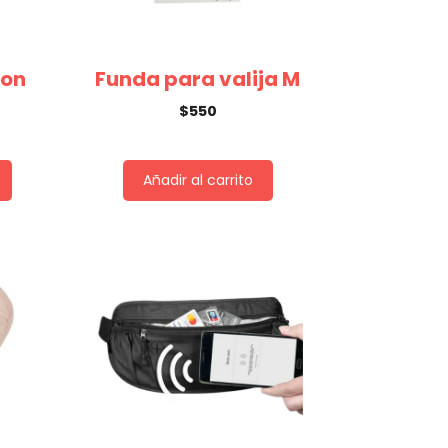
con
Funda para valija M
$
550
Añadir al carrito