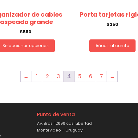
anizador de cables
Porta tarjetas ríg
jaspeado grande
$
250
$
550
Seleccionar opciones
Añadir al carrito
←
1
2
3
4
5
6
7
→
Punto de venta
Av. Brasil 2696 casi Libertad
Montevideo – Uruguay
n