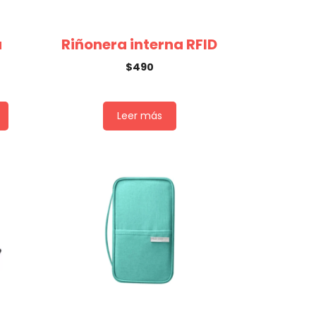
a
Riñonera interna RFID
$
490
Leer más