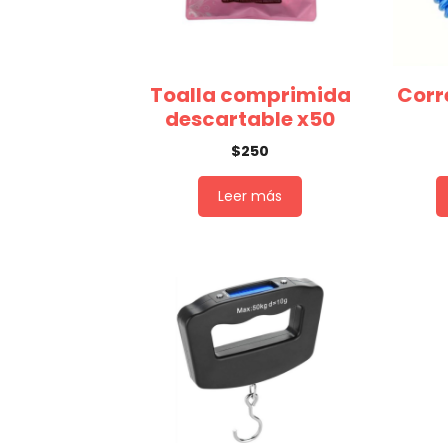
Toalla comprimida
Corr
descartable x50
$
250
Leer más