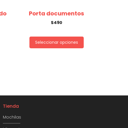
ido
Porta documentos
$
490
Seleccionar opciones
Tienda
Mochilas