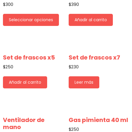
$
300
$
390
Seleccionar opciones
Añadir al carrito
Set de frascos x5
Set de frascos x7
$
250
$
230
Añadir al carrito
Leer más
Ventilador de
Gas pimienta 40 ml
mano
$
250