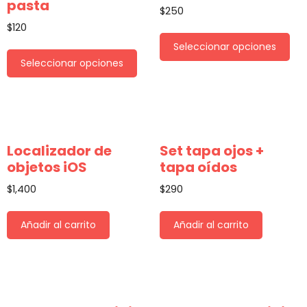
pasta
$
250
$
120
Seleccionar opciones
Seleccionar opciones
Localizador de
Set tapa ojos +
objetos iOS
tapa oídos
$
1,400
$
290
Añadir al carrito
Añadir al carrito