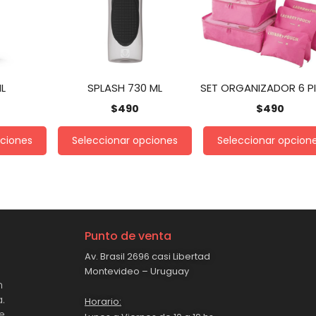
ML
SPLASH 730 ML
SET ORGANIZADOR 6 P
$
490
$
490
pciones
Seleccionar opciones
Seleccionar opcion
Punto de venta
Av. Brasil 2696 casi Libertad
Montevideo – Uruguay
n
.
Horario:
e