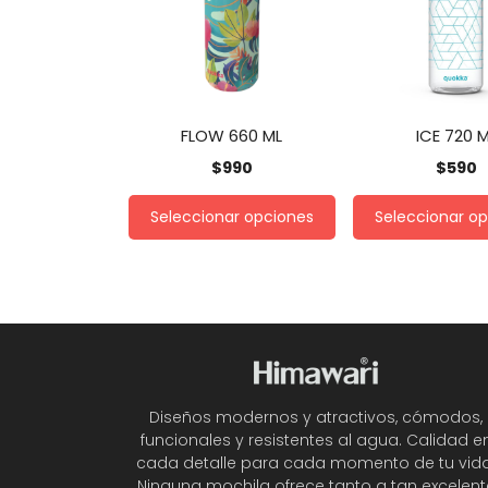
FLOW 660 ML
ICE 720 
$
990
$
590
Seleccionar opciones
Seleccionar o
Diseños modernos y atractivos, cómodos,
funcionales y resistentes al agua. Calidad e
cada detalle para cada momento de tu vida
Ninguna mochila ofrece tanto a tan excelent